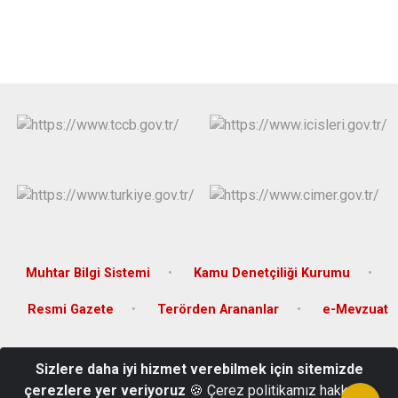
Muhtar Bilgi Sistemi
Kamu Denetçiliği Kurumu
Resmi Gazete
Terörden Arananlar
e-Mevzuat
Türkiye Cumhuriyeti Ceylanpınar Kaymakamlığı Ulucami Mahallesi
Sizlere daha iyi hizmet verebilmek için sitemizde
15 Temmuz Caddesi No:61 Kat:2 Ceylanpınar-Şanlıurfa
çerezlere yer veriyoruz
🍪 Çerez politikamız hakkında