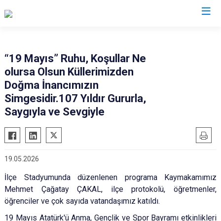
Şanlıurfa
“19 Mayıs” Ruhu, Koşullar Ne
olursa Olsun Küllerimizden
Akçakale
Siverek
Doğma İnancımızın
Birecik
Suruç
Simgesidir.107 Yıldır Gururla,
Bozova
Viranşehir
Saygıyla ve Sevgiyle
Ceylanpınar
Haliliye
Halfeti
Eyyübiye
Harran
Karaköprü
19.05.2026
Hilvan
İlçe Stadyumunda düzenlenen programa Kaymakamımız
Mehmet Çağatay ÇAKAL, ilçe protokolü, öğretmenler,
öğrenciler ve çok sayıda vatandaşımız katıldı.
19 Mayıs Atatürk'ü Anma, Gençlik ve Spor Bayramı etkinlikleri