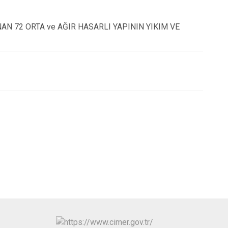
Eyyübiye
Karaköprü
N 72 ORTA ve AĞIR HASARLI YAPININ YIKIM VE