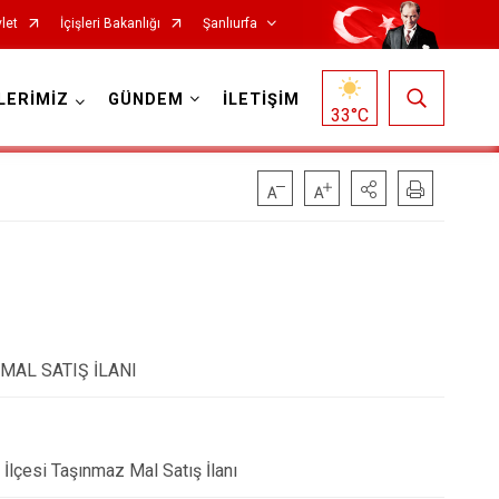
let
İçişleri Bakanlığı
Şanlıurfa
LERİMİZ
GÜNDEM
İLETİŞİM
33
°C
Siverek
MAL SATIŞ İLANI
Suruç
Viranşehir
Haliliye
İlçesi Taşınmaz Mal Satış İlanı