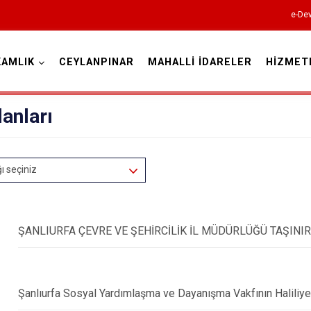
e-Dev
AMLIK
CEYLANPINAR
MAHALLİ İDARELER
HİZMET
Şanlıurfa
lanları
ğı seçiniz
Akçakale
ŞANLIURFA ÇEVRE VE ŞEHİRCİLİK İL MÜDÜRLÜĞÜ TAŞINIR
Birecik
Bozova
Ceylanpınar
Şanlıurfa Sosyal Yardımlaşma ve Dayanışma Vakfının Haliliye 