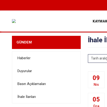
KAYMAK
İhale İ
GÜNDEM
Haberler
Tarih aralı
Duyurular
09
Basın Açıklamaları
Nis
İhale İlanları
05
Oca