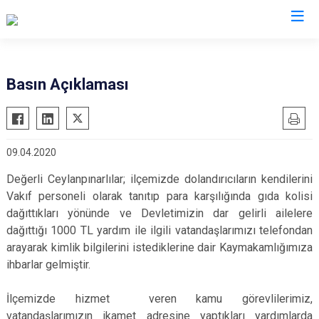
Şanlıurfa
Basın Açıklaması
Akçakale
Siverek
Birecik
Suruç
09.04.2020
Bozova
Viranşehir
Ceylanpınar
Haliliye
Değerli Ceylanpınarlılar; ilçemizde dolandırıcıların kendilerini
Vakıf personeli olarak tanıtıp para karşılığında gıda kolisi
Halfeti
Eyyübiye
dağıttıkları yönünde ve Devletimizin dar gelirli ailelere
Harran
Karaköprü
dağıttığı 1000 TL yardım ile ilgili vatandaşlarımızı telefondan
Hilvan
arayarak kimlik bilgilerini istediklerine dair Kaymakamlığımıza
ihbarlar gelmiştir.
İlçemizde hizmet veren kamu görevlilerimiz,
vatandaşlarımızın ikamet adresine yaptıkları yardımlarda