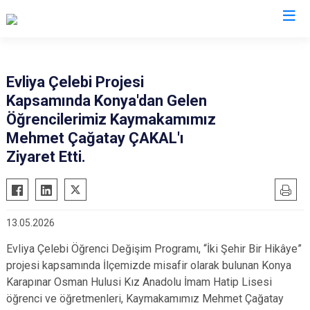
Şanlıurfa
Evliya Çelebi Projesi
Kapsamında Konya'dan Gelen
Akçakale
Siverek
Öğrencilerimiz Kaymakamımız
Birecik
Suruç
Mehmet Çağatay ÇAKAL'ı
Bozova
Viranşehir
Ziyaret Etti.
Ceylanpınar
Haliliye
Halfeti
Eyyübiye
Harran
Karaköprü
13.05.2026
Hilvan
Evliya Çelebi Öğrenci Değişim Programı, “İki Şehir Bir Hikâye”
projesi kapsamında İlçemizde misafir olarak bulunan Konya
Karapınar Osman Hulusi Kız Anadolu İmam Hatip Lisesi
öğrenci ve öğretmenleri, Kaymakamımız Mehmet Çağatay