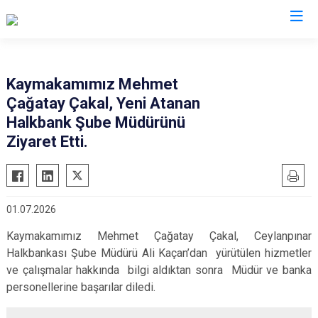
Şanlıurfa
Kaymakamımız Mehmet
Çağatay Çakal, Yeni Atanan
Akçakale
Siverek
Halkbank Şube Müdürünü
Birecik
Suruç
Ziyaret Etti.
Bozova
Viranşehir
Ceylanpınar
Haliliye
Halfeti
Eyyübiye
01.07.2026
Harran
Karaköprü
Kaymakamımız Mehmet Çağatay Çakal, Ceylanpınar
Hilvan
Halkbankası Şube Müdürü Ali Kaçan’dan yürütülen hizmetler
ve çalışmalar hakkında bilgi aldıktan sonra Müdür ve banka
personellerine başarılar diledi.