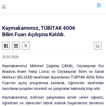
Şanlıurfa
Kaymakamımız, TÜBİTAK 4006
Bilim Fuarı Açılışına Katıldı.
Akçakale
Siverek
Birecik
Suruç
Bozova
Viranşehir
20.05.2026
Ceylanpınar
Haliliye
Kaymakamımız Mehmet Çağatay ÇAKAL, Ceylanpınar Kız
Halfeti
Eyyübiye
Anadolu İmam Hatip Lisesi ve Ceylanpınar Bilim ve Sanat
Harran
Karaköprü
Merkezi (BİLSEM) tarafından düzenlenen TÜBİTAK 4006 Bilim
Hilvan
Fuarı’nın açılış programına katılarak, öğrenciler tarafından
hazırlanan projeleri inceledi ve çalışmalar hakkında bilgi aldı.
Kaymakamımız, bilimsel çalışmalara emek veren öğrenci,
öğretmen ve idarecileri tebrik ederek başarılarının devamını