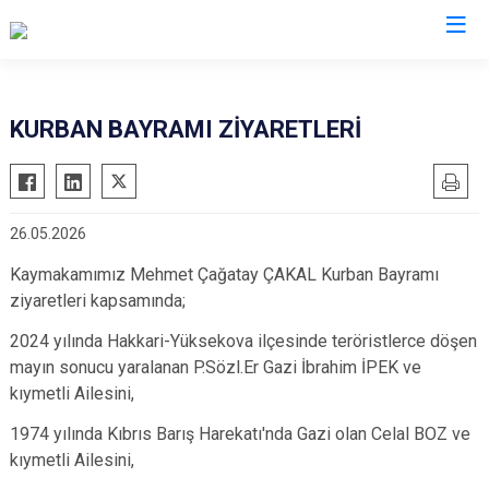
Şanlıurfa
KURBAN BAYRAMI ZİYARETLERİ
Akçakale
Siverek
Birecik
Suruç
26.05.2026
Bozova
Viranşehir
Ceylanpınar
Haliliye
Kaymakamımız Mehmet Çağatay ÇAKAL Kurban Bayramı
ziyaretleri kapsamında;
Halfeti
Eyyübiye
Harran
2024 yılında Hakkari-Yüksekova ilçesinde teröristlerce döşen
Karaköprü
mayın sonucu yaralanan P.Sözl.Er Gazi İbrahim İPEK ve
Hilvan
kıymetli Ailesini,
1974 yılında Kıbrıs Barış Harekatı'nda Gazi olan Celal BOZ ve
kıymetli Ailesini,