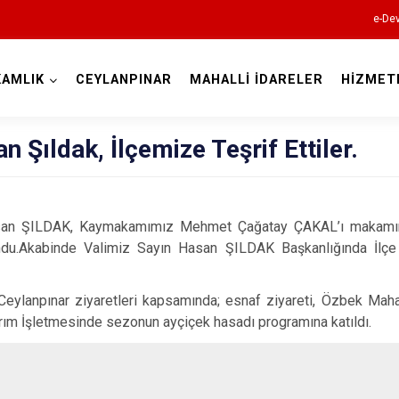
e-Dev
AMLIK
CEYLANPINAR
MAHALLİ İDARELER
HİZMET
Şanlıurfa
n Şıldak, İlçemize Teşrif Ettiler.
asan ŞILDAK, Kaymakamımız Mehmet Çağatay ÇAKAL’ı makamınd
du.Akabinde Valimiz Sayın Hasan ŞILDAK Başkanlığında İlçe
Akçakale
eylanpınar ziyaretleri kapsamında; esnaf ziyareti, Özbek Maha
Birecik
rım İşletmesinde sezonun ayçiçek hasadı programına katıldı.
Bozova
Ceylanpınar