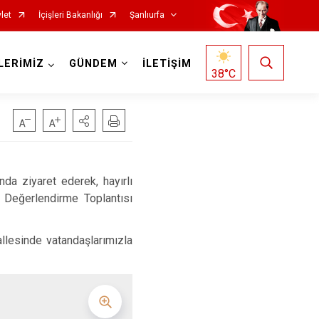
let
İçişleri Bakanlığı
Şanlıurfa
LERİMİZ
GÜNDEM
İLETİŞİM
38
°C
a ziyaret ederek, hayırlı
 Değerlendirme Toplantısı
Siverek
llesinde vatandaşlarımızla
Suruç
Viranşehir
Haliliye