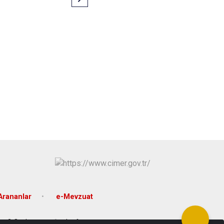
Arananlar
e-Mevzuat
t:2 Ceylanpınar-Şanlıurfa