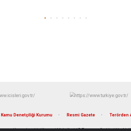
Kamu Denetçiliği Kurumu
Resmi Gazete
Terörden 
anpınar Kaymakamlığı Ulucami Mahallesi 15 Temmuz Caddesi No:61 Ka